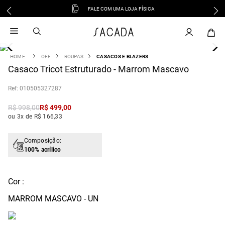
FALE COM UMA LOJA FÍSICA
1
º
vestido
2
º
vestido midi
3
º
blusa
OFF
ROUPAS
CASACOS E BLAZERS
4
Casaco Tricot Estruturado - Marrom Mascavo
º
tricot
5
º
vestido longo
:
010505327287
6
º
calca
R$
998
,
00
R$
499
,
00
7
º
macacão
ou 3x de R$ 166,33
8
º
saia
9
º
jeans
Composição:
100% acrílico
10
º
vestido curto
Cor :
MARROM MASCAVO - UN