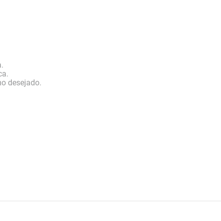
.
ca.
mo desejado.