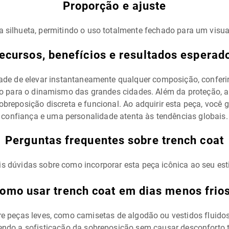
Proporção e ajuste
a silhueta, permitindo o uso totalmente fechado para um visua
ecursos, benefícios e resultados esperad
idade de elevar instantaneamente qualquer composição, conferi
ito para o dinamismo das grandes cidades. Além da proteção, 
eposição discreta e funcional. Ao adquirir esta peça, você g
confiança e uma personalidade atenta às tendências globais.
Perguntas frequentes sobre trench coat
is dúvidas sobre como incorporar esta peça icônica ao seu esti
omo usar trench coat em dias menos frio
re peças leves, como camisetas de algodão ou vestidos fluido
tendo a sofisticação da sobreposição sem causar desconforto t