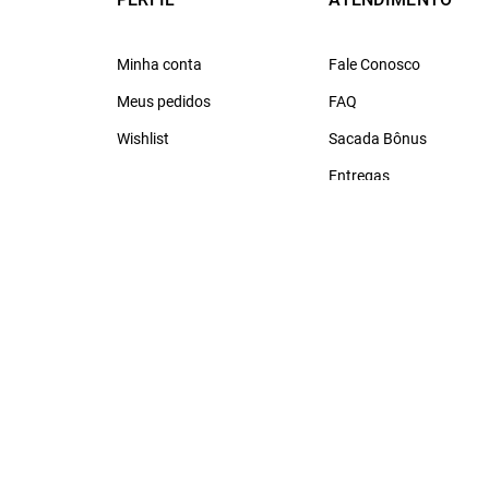
Minha conta
Fale Conosco
Meus pedidos
FAQ
Wishlist
Sacada Bônus
Entregas
Trocas e Devoluções
Política de Privacidade
Pagamentos
PROCON RJ
l, conforto e sofisticação fazem parte do DNA SACADA.