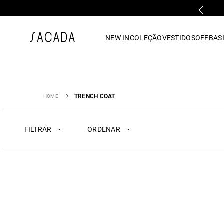
FALE COM UMA LOJA FÍSICA
1
º
vestido
NEW IN
COLEÇÃO
VESTIDOS
OFF
BASI
2
º
vestido midi
3
º
blusa
4
º
tricot
5
º
vestido longo
6
º
calca
TRENCH COAT
7
º
macacão
8
º
saia
FILTRAR
ORDENAR
9
º
jeans
10
º
vestido curto