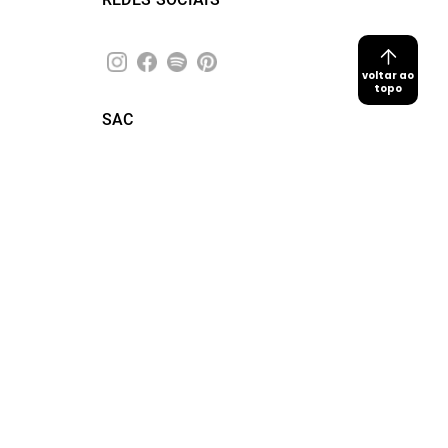
voltar ao
topo
SAC
21 99564-4217
faleconosco@sacada.com
Horário de Atendimento:
Segunda a Sexta, de 09h às 18h
(exceto feriados)