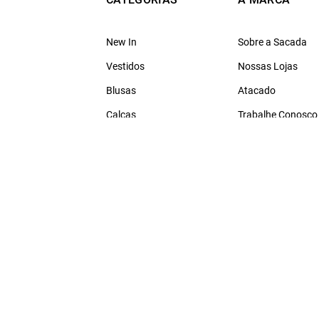
New In
Sobre a Sacada
Vestidos
Nossas Lojas
Blusas
Atacado
Calças
Trabalhe Conosco
Roupas
Blog
Acessórios
OFF
Design autora