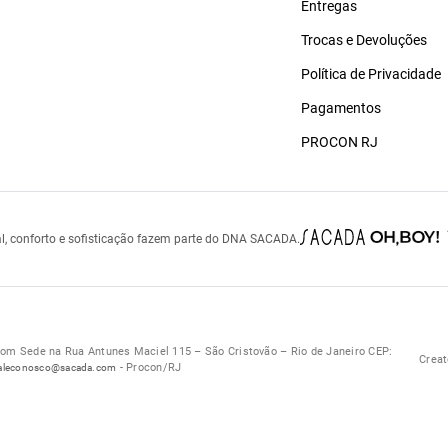
Entregas
Trocas e Devoluções
Política de Privacidade
Pagamentos
PROCON RJ
l, conforto e sofisticação fazem parte do DNA SACADA.
 Sede na Rua Antunes Maciel 115 – São Cristovão – Rio de Janeiro CEP:
Creat
- Procon/RJ
aleconosco@sacada.com