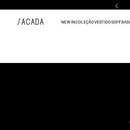
PARCELAMENTO EM ATÉ 10x SEM JUROS
1
º
vestido
NEW IN
COLEÇÃO
VESTIDOS
OFF
BASI
2
º
vestido midi
3
º
blusa
4
º
tricot
5
º
vestido longo
6
º
calca
7
º
macacão
8
º
saia
9
º
jeans
10
º
vestido curto