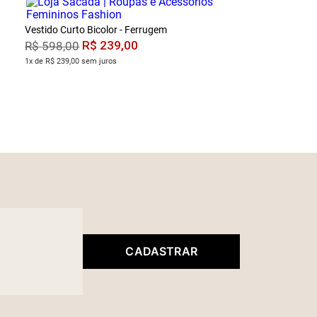
Vestido Curto Bicolor - Ferrugem
R$
239
,
00
R$
598
,
00
1x de R$ 239,00 sem juros
CADASTRAR