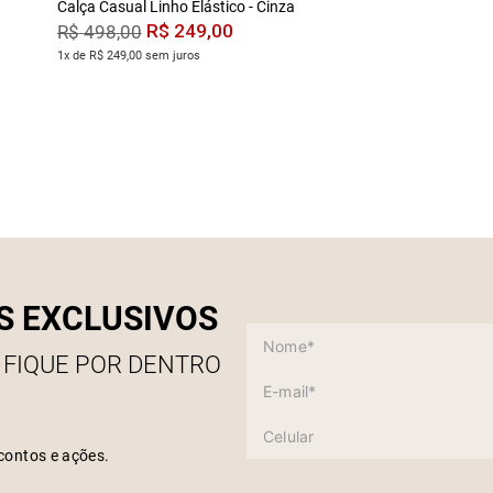
Calça Casual Linho Elástico - Cinza
R$
249
,
00
R$
498
,
00
1x de R$ 249,00 sem juros
S EXCLUSIVOS
 FIQUE POR DENTRO
contos e ações.