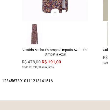
Vestido Malha Estampa Simpatia Azul - Est
Calç
Simpatia Azul
R$
R$
191
,
00
R$
478
,
00
1x de
1x de R$ 191,00 sem juros