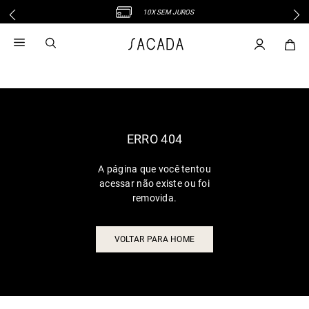
10X SEM JUROS
1
º
vestido
2
º
vestido midi
3
º
blusa
4
º
tricot
5
º
vestido longo
6
º
calca
ERRO 404
7
º
macacão
A página que você tentou
8
º
saia
acessar não existe ou foi
9
º
jeans
removida.
10
º
vestido curto
VOLTAR PARA HOME