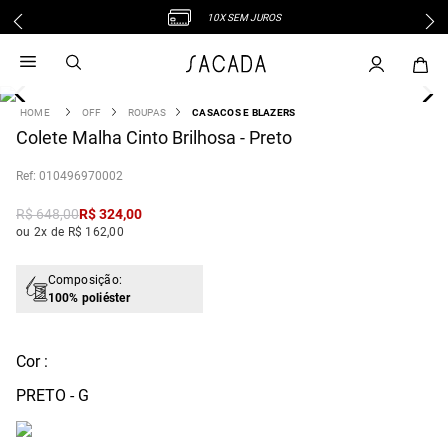
10X SEM JUROS
1
º
vestido
2
º
vestido midi
3
º
blusa
OFF
ROUPAS
CASACOS E BLAZERS
4
Colete Malha Cinto Brilhosa - Preto
º
tricot
5
º
vestido longo
:
010496970002
6
º
calca
R$
648
,
00
R$
324
,
00
7
º
macacão
ou 2x de R$ 162,00
8
º
saia
9
º
jeans
Composição:
100% poliéster
10
º
camisa
Cor :
PRETO - G