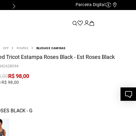
Parceira Digital
Cashback
Nossas Lo
OFF
ROUPAS
BLUSAS E CAMISAS
d Tricot Estampa Roses Black - Est Roses Black
442628094
8
,
00
R$
98
,
00
e R$ 98,00
SES BLACK - G