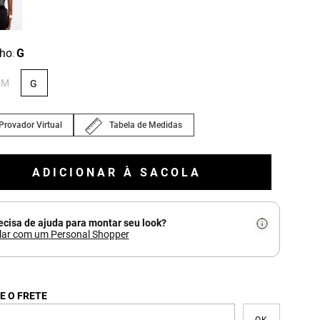
ho
G
:
M
G
Provador Virtual
Tabela de Medidas
ADICIONAR À SACOLA
ecisa de ajuda para montar seu look?
lar com um Personal Shopper
E O FRETE