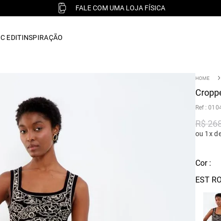
FALE COM UMA LOJA FÍSICA
C EDIT
INSPIRAÇÃO
Croppe
:
010
R$
26
ou 1x d
Cor :
EST RO