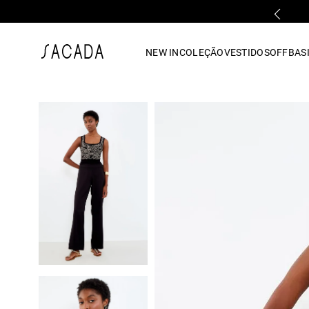
PARCELAMENTO EM ATÉ 10x SEM JUROS
1
º
vestido
NEW IN
COLEÇÃO
VESTIDOS
OFF
BASI
2
º
vestido midi
3
º
blusa
4
º
tricot
5
º
vestido longo
6
º
calca
7
º
macacão
8
º
saia
9
º
jeans
10
º
camisa