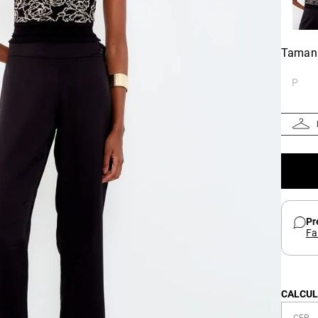
Taman
P
Pr
Fa
CALCUL