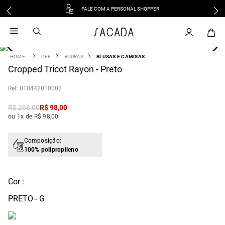
FALE COM A PERSONAL SHOPPER
1
º
vestido
2
º
vestido midi
3
º
blusa
OFF
ROUPAS
BLUSAS E CAMISAS
4
Cropped Tricot Rayon - Preto
º
tricot
5
º
vestido longo
:
010442010002
6
º
calca
R$
268
,
00
R$
98
,
00
7
º
macacão
ou 1x de R$ 98,00
8
º
saia
9
º
jeans
Composição:
100% polipropileno
10
º
vestido curto
Cor :
PRETO - G