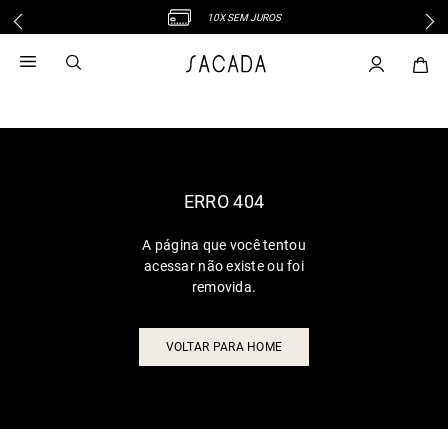
10X SEM JUROS
1
º
vestido
2
º
vestido midi
3
º
blusa
4
º
tricot
5
º
vestido longo
6
º
calca
ERRO 404
7
º
macacão
A página que você tentou
8
º
saia
acessar não existe ou foi
9
º
jeans
removida.
10
º
camisa
VOLTAR PARA HOME