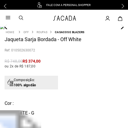
FALE COM A PERSONAL SHOPPER
1
º
vestido
2
º
vestido midi
3
º
blusa
OFF
ROUPAS
CASACOS E BLAZERS
4
Jaqueta Sarja Bordada - Off White
º
tricot
5
º
calca
:
010502630072
6
º
vestido longo
R$
748
,
00
R$
374
,
00
7
º
macacão
ou 2x de R$ 187,00
8
º
saia
9
º
jeans
Composição:
100% algodão
10
º
camisa
Cor :
OFF WHITE - G