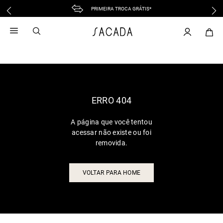
PRIMEIRA TROCA GRÁTIS*
1
º
vestido
2
º
vestido midi
3
º
blusa
4
º
tricot
5
º
vestido longo
6
º
calca
ERRO 404
7
º
macacão
A página que você tentou
8
º
saia
acessar não existe ou foi
9
º
jeans
removida.
10
º
camisa
VOLTAR PARA HOME