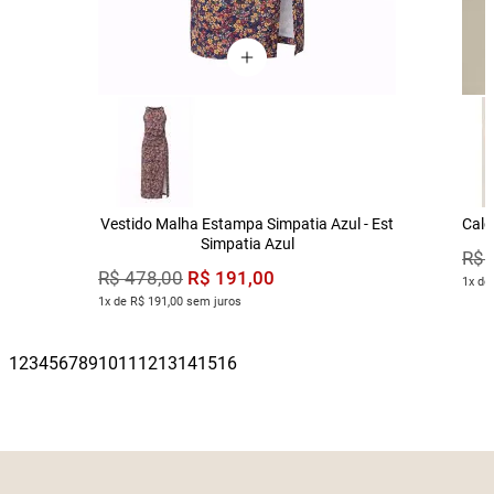
Vestido Malha Estampa Simpatia Azul - Est
Calç
Simpatia Azul
R$
R$
191
,
00
R$
478
,
00
1x de
1x de R$ 191,00 sem juros