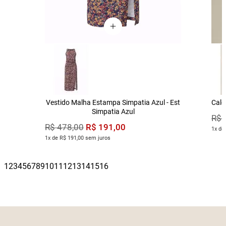
Vestido Malha Estampa Simpatia Azul - Est
Calç
Simpatia Azul
R$
R$
191
,
00
R$
478
,
00
1x de
1x de R$ 191,00 sem juros