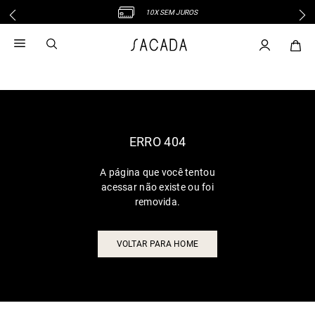
10X SEM JUROS
1
º
vestido
2
º
vestido midi
3
º
blusa
4
º
tricot
5
º
vestido longo
6
º
calca
ERRO 404
7
º
macacão
A página que você tentou
8
º
saia
acessar não existe ou foi
9
º
jeans
removida.
10
º
camisa
VOLTAR PARA HOME