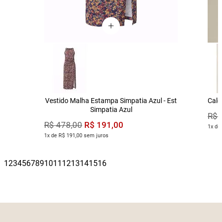
Vestido Malha Estampa Simpatia Azul - Est
Calç
Simpatia Azul
R$
R$
191
,
00
R$
478
,
00
1x de
1x de R$ 191,00 sem juros