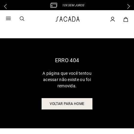
10X SEM JUROS
1
º
vestido
2
º
vestido midi
3
º
blusa
4
º
tricot
5
º
vestido longo
6
º
calca
ERRO 404
7
º
macacão
A página que você tentou
8
º
saia
acessar não existe ou foi
9
º
jeans
removida.
10
º
vestido curto
VOLTAR PARA HOME