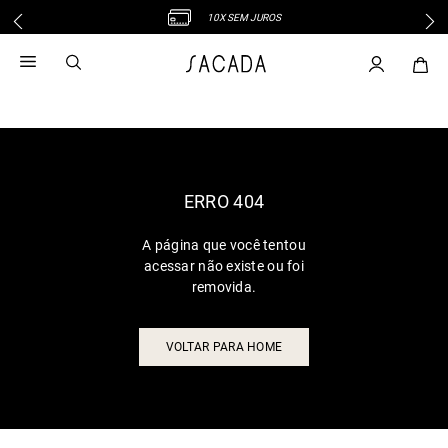
10X SEM JUROS
1
º
vestido
2
º
vestido midi
3
º
blusa
4
º
tricot
5
º
vestido longo
6
º
calca
ERRO 404
7
º
macacão
A página que você tentou
8
º
saia
acessar não existe ou foi
9
º
jeans
removida.
10
º
camisa
VOLTAR PARA HOME