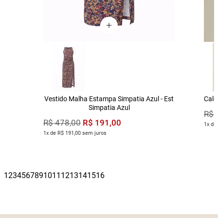
Vestido Malha Estampa Simpatia Azul - Est
Calç
Simpatia Azul
R$
R$
191
,
00
R$
478
,
00
1x de
1x de R$ 191,00 sem juros