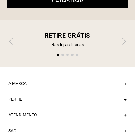
CADASTRAR
RETIRE GRÁTIS
Nas lojas físicas
A MARCA
+
PERFIL
Sobre a Sacada
+
Nossas Lojas
ATENDIMENTO
Minha Conta
+
Atacado
Meus Pedidos
Trabalhe Conosco
Fale Conosco
SAC
Wishlist