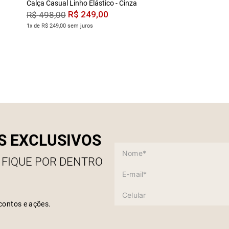
Calça Casual Linho Elástico - Cinza
R$
249
,
00
R$
498
,
00
1x de R$ 249,00 sem juros
S EXCLUSIVOS
 FIQUE POR DENTRO
contos e ações.