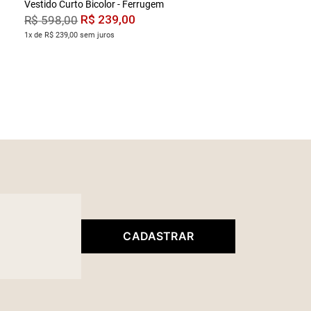
Vestido Curto Bicolor - Ferrugem
R$
239
,
00
R$
598
,
00
1x de R$ 239,00 sem juros
CADASTRAR