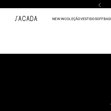
PRIMEIRA TROCA GRÁTIS*
1
º
vestido
NEW IN
COLEÇÃO
VESTIDOS
OFF
BASI
2
º
vestido midi
3
º
blusa
4
º
tricot
5
º
vestido longo
6
º
calca
7
º
macacão
8
º
saia
9
º
jeans
10
º
vestido curto