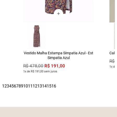
Vestido Malha Estampa Simpatia Azul - Est
Calç
Simpatia Azul
R$
R$
191
,
00
R$
478
,
00
1x de
1x de R$ 191,00 sem juros