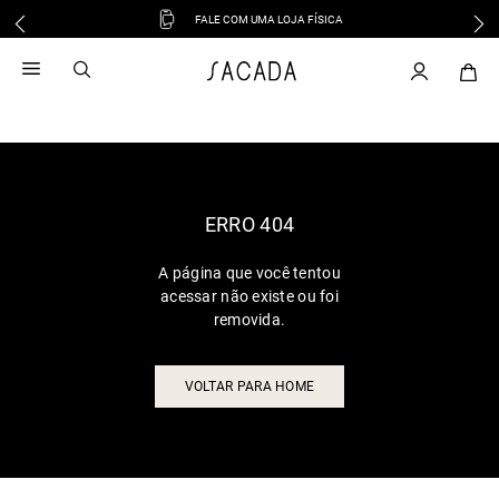
FALE COM UMA LOJA FÍSICA
1
º
vestido
2
º
vestido midi
3
º
blusa
4
º
tricot
5
º
vestido longo
6
º
calca
ERRO 404
7
º
macacão
A página que você tentou
8
º
saia
acessar não existe ou foi
9
º
jeans
removida.
10
º
camisa
VOLTAR PARA HOME