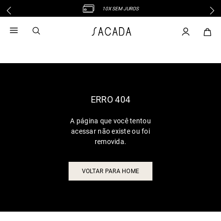
10X SEM JUROS
1
º
vestido
2
º
vestido midi
3
º
blusa
4
º
tricot
5
º
vestido longo
6
º
calca
ERRO 404
7
º
macacão
A página que você tentou
8
º
saia
acessar não existe ou foi
9
º
jeans
removida.
10
º
camisa
VOLTAR PARA HOME