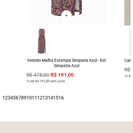
Vestido Malha Estampa Simpatia Azul - Est
Calç
Simpatia Azul
R$
R$
191
,
00
R$
478
,
00
1x de
1x de R$ 191,00 sem juros