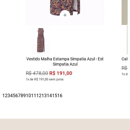
Vestido Malha Estampa Simpatia Azul - Est
Calç
Simpatia Azul
R$
R$
191
,
00
R$
478
,
00
1x de
1x de R$ 191,00 sem juros