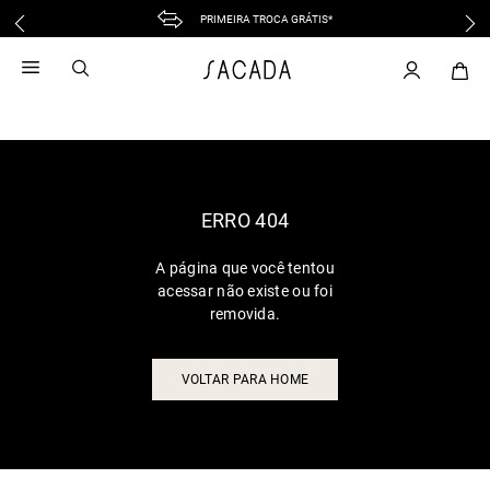
PRIMEIRA TROCA GRÁTIS*
1
º
vestido
2
º
vestido midi
3
º
blusa
4
º
vestido longo
5
º
tricot
6
º
calca
ERRO 404
7
º
macacão
A página que você tentou
8
º
saia
acessar não existe ou foi
9
º
jeans
removida.
10
º
vestido curto
VOLTAR PARA HOME