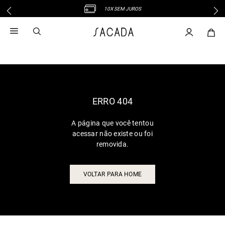
10X SEM JUROS
1
º
vestido
2
º
vestido midi
3
º
blusa
4
º
vestido longo
5
º
tricot
6
º
calca
ERRO 404
7
º
macacão
A página que você tentou
8
º
saia
acessar não existe ou foi
9
º
jeans
removida.
10
º
vestido curto
VOLTAR PARA HOME