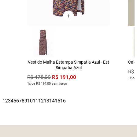
Vestido Malha Estampa Simpatia Azul - Est
Calç
Simpatia Azul
R$
R$
191
,
00
R$
478
,
00
1x de
1x de R$ 191,00 sem juros