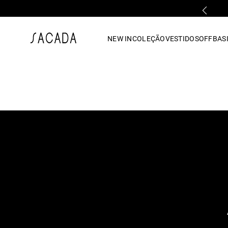
PARCELAMENTO EM ATÉ 10x SEM JUROS
1
º
vestido
NEW IN
COLEÇÃO
VESTIDOS
OFF
BASI
2
º
vestido midi
3
º
blusa
4
º
tricot
5
º
calca
6
º
vestido longo
7
º
macacão
8
º
saia
9
º
jeans
10
º
camisa