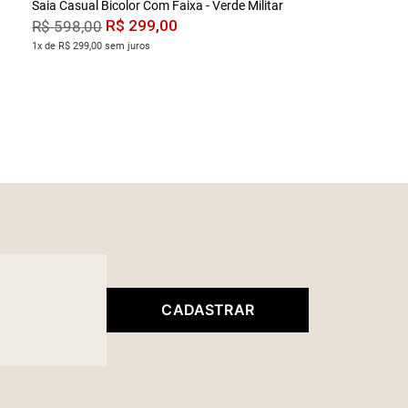
Saia Casual Bicolor Com Faixa - Verde Militar
R$
299
,
00
R$
598
,
00
1x de R$ 299,00 sem juros
CADASTRAR