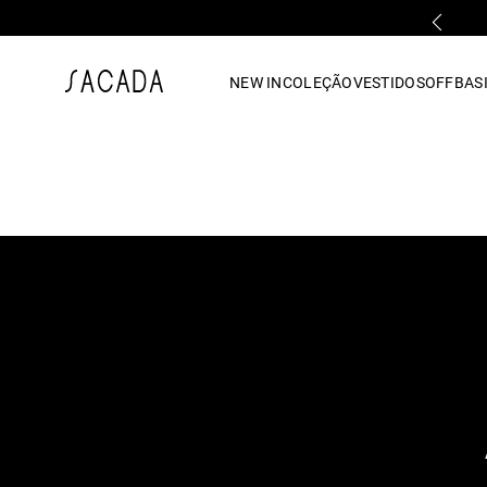
PARCELAMENTO EM ATÉ 10x SEM JUROS
1
º
vestido
NEW IN
COLEÇÃO
VESTIDOS
OFF
BASI
2
º
vestido midi
3
º
blusa
4
º
tricot
5
º
vestido longo
6
º
calca
7
º
macacão
8
º
saia
9
º
jeans
10
º
camisa