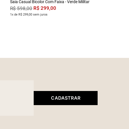
Saia Casual Bicolor Com Faixa - Verde Militar
R$
299
,
00
R$
598
,
00
1x de R$ 299,00 sem juros
CADASTRAR