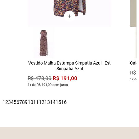
Vestido Malha Estampa Simpatia Azul - Est
Calç
Simpatia Azul
R$
R$
191
,
00
R$
478
,
00
1x de
1x de R$ 191,00 sem juros