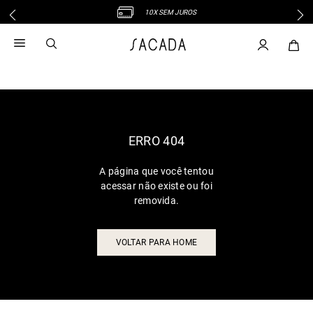
10X SEM JUROS
1
º
vestido
2
º
vestido midi
3
º
blusa
4
º
tricot
5
º
vestido longo
6
º
calca
ERRO 404
7
º
macacão
A página que você tentou
8
º
saia
acessar não existe ou foi
9
º
jeans
removida.
10
º
vestido curto
VOLTAR PARA HOME