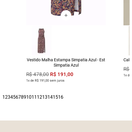
Vestido Malha Estampa Simpatia Azul - Est
Calç
Simpatia Azul
R$
R$
191
,
00
R$
478
,
00
1x de
1x de R$ 191,00 sem juros