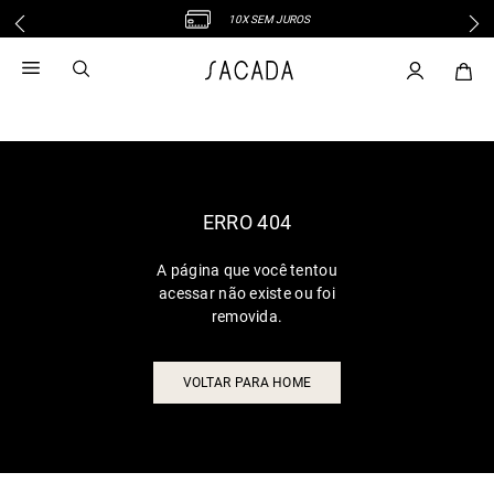
10X SEM JUROS
1
º
vestido
2
º
vestido midi
3
º
blusa
4
º
tricot
5
º
vestido longo
6
º
calca
ERRO 404
7
º
macacão
A página que você tentou
8
º
saia
acessar não existe ou foi
9
º
jeans
removida.
10
º
camisa
VOLTAR PARA HOME