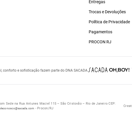
Entregas
Trocas e Devoluções
Política de Privacidade
Pagamentos
PROCON RJ
l, conforto e sofisticação fazem parte do DNA SACADA.
 Sede na Rua Antunes Maciel 115 – São Cristovão – Rio de Janeiro CEP:
Creat
- Procon/RJ
aleconosco@sacada.com