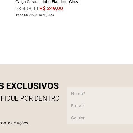
Calça Casual Linho Elástico - Cinza
R$
249
,
00
R$
498
,
00
1x de R$ 249,00 sem juros
S EXCLUSIVOS
 FIQUE POR DENTRO
contos e ações.