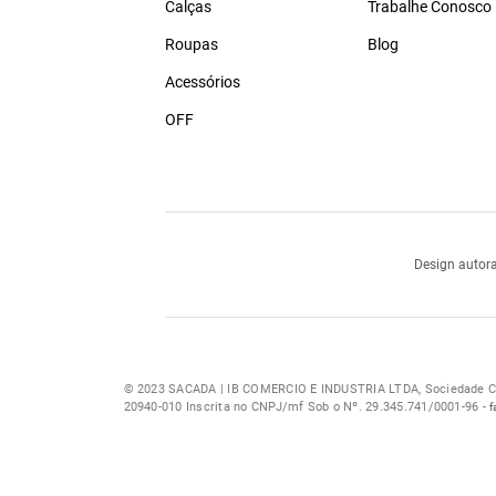
Calças
Trabalhe Conosco
Roupas
Blog
Acessórios
OFF
Design autora
© 2023 SACADA | IB COMERCIO E INDUSTRIA LTDA, Sociedade Com
20940-010 Inscrita no CNPJ/mf Sob o Nº. 29.345.741/0001-96 -
f