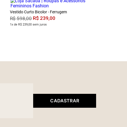
Vestido Curto Bicolor - Ferrugem
R$
239
,
00
R$
598
,
00
1x de R$ 239,00 sem juros
CADASTRAR