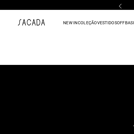
PARCELAMENTO EM ATÉ 10x SEM JUROS
1
º
vestido
NEW IN
COLEÇÃO
VESTIDOS
OFF
BASI
2
º
vestido midi
3
º
blusa
4
º
tricot
5
º
vestido longo
6
º
calca
7
º
macacão
8
º
saia
9
º
jeans
10
º
vestido curto