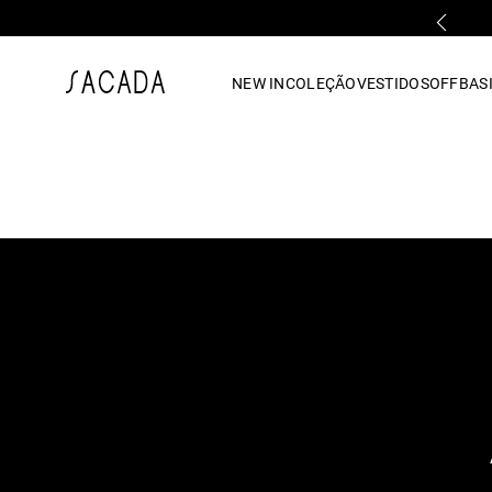
RETIRE GRÁTIS EM LOJA FÍSICA
1
º
vestido
NEW IN
COLEÇÃO
VESTIDOS
OFF
BASI
2
º
vestido midi
3
º
blusa
4
º
tricot
5
º
vestido longo
6
º
calca
7
º
macacão
8
º
saia
9
º
jeans
10
º
camisa