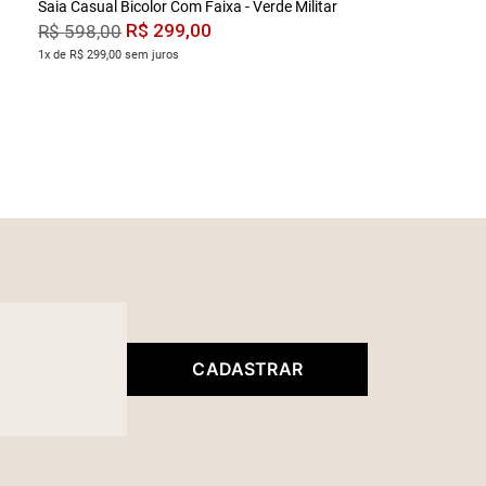
Saia Casual Bicolor Com Faixa - Verde Militar
R$
299
,
00
R$
598
,
00
1x de R$ 299,00 sem juros
CADASTRAR