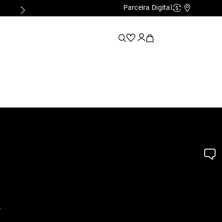
Parceira Digital
PARCELAMENTO EM ATÉ 10x SEM JUROS
Cashback
Nossas Lo
.