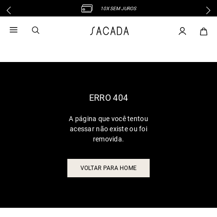
10X SEM JUROS
1
º
vestido
2
º
vestido midi
3
º
blusa
4
º
tricot
5
º
calca
6
º
vestido longo
ERRO 404
7
º
macacão
A página que você tentou
8
º
saia
acessar não existe ou foi
9
º
jeans
removida.
10
º
camisa
VOLTAR PARA HOME