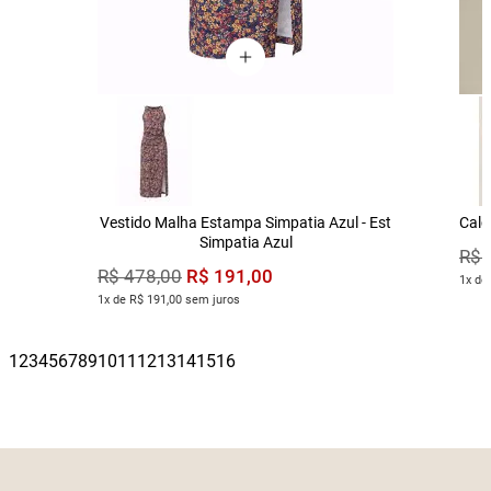
Vestido Malha Estampa Simpatia Azul - Est
Calç
Simpatia Azul
R$
R$
191
,
00
R$
478
,
00
1x de
1x de R$ 191,00 sem juros