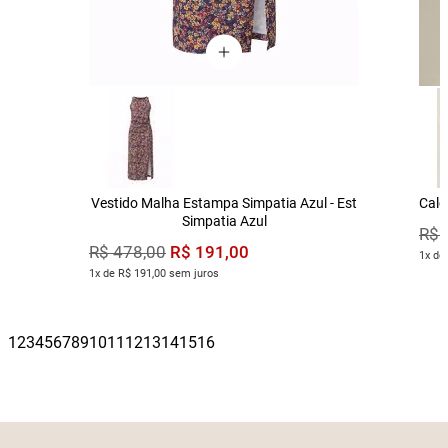
Vestido Malha Estampa Simpatia Azul - Est
Calç
Simpatia Azul
R$
R$
191
,
00
R$
478
,
00
1x de
1x de R$ 191,00 sem juros