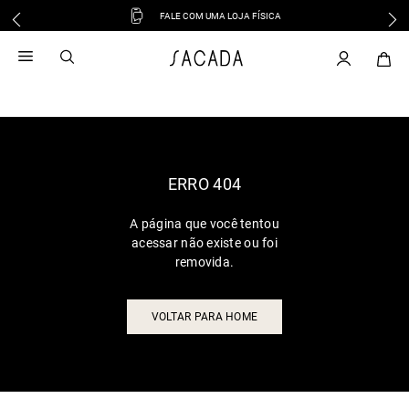
FALE COM UMA LOJA FÍSICA
1
º
vestido
2
º
vestido midi
3
º
blusa
4
º
tricot
5
º
vestido longo
6
º
calca
ERRO 404
7
º
macacão
A página que você tentou
8
º
saia
acessar não existe ou foi
9
º
jeans
removida.
10
º
vestido curto
VOLTAR PARA HOME