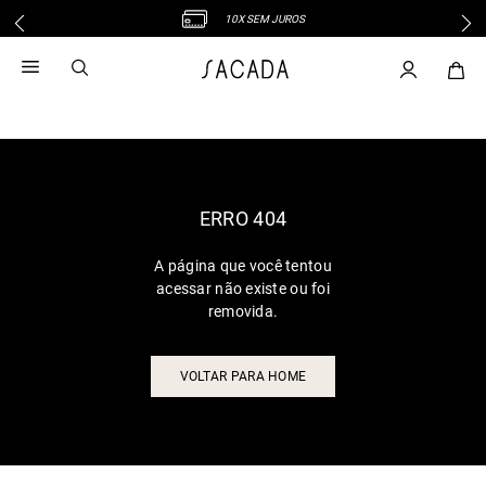
10X SEM JUROS
1
º
vestido
2
º
vestido midi
3
º
blusa
4
º
vestido longo
5
º
tricot
6
º
calca
ERRO 404
7
º
macacão
A página que você tentou
8
º
saia
acessar não existe ou foi
9
º
jeans
removida.
10
º
vestido curto
VOLTAR PARA HOME