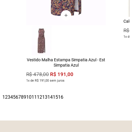
Calç
R$
1x de
Vestido Malha Estampa Simpatia Azul - Est
Simpatia Azul
R$
191
,
00
R$
478
,
00
1x de R$ 191,00 sem juros