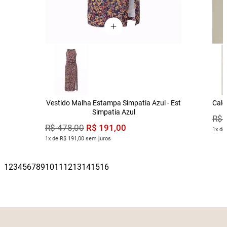
Vestido Malha Estampa Simpatia Azul - Est
Calç
Simpatia Azul
R$
R$
191
,
00
R$
478
,
00
1x de
1x de R$ 191,00 sem juros