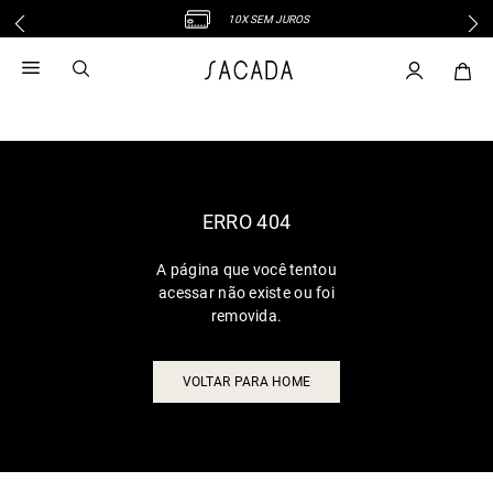
10X SEM JUROS
1
º
vestido
2
º
vestido midi
3
º
blusa
4
º
tricot
5
º
vestido longo
6
º
calca
ERRO 404
7
º
macacão
A página que você tentou
8
º
saia
acessar não existe ou foi
9
º
jeans
removida.
10
º
vestido curto
VOLTAR PARA HOME