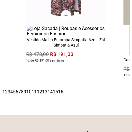
Vestido Malha Estampa Simpatia Azul - Est
Simpatia Azul
R$
191
,
00
R$
478
,
00
Calç
1x de R$ 191,00 sem juros
R$
1x de