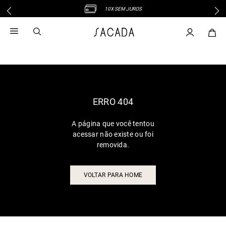
10X SEM JUROS
1
º
vestido
2
º
vestido midi
3
º
blusa
4
º
tricot
5
º
vestido longo
6
º
calca
ERRO 404
7
º
macacão
A página que você tentou
8
º
saia
acessar não existe ou foi
9
º
jeans
removida.
10
º
vestido curto
VOLTAR PARA HOME