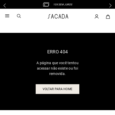
10X SEM JUROS
1
º
vestido
2
º
vestido midi
3
º
blusa
4
º
tricot
5
º
vestido longo
6
º
calca
ERRO 404
7
º
macacão
A página que você tentou
8
º
saia
acessar não existe ou foi
9
º
jeans
removida.
10
º
vestido curto
VOLTAR PARA HOME