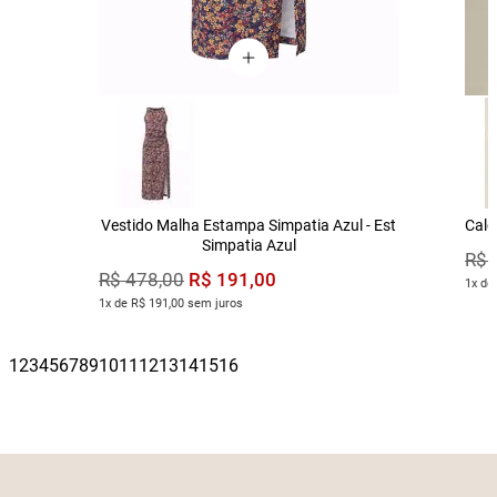
Vestido Malha Estampa Simpatia Azul - Est
Calç
Simpatia Azul
R$
R$
191
,
00
R$
478
,
00
1x de
1x de R$ 191,00 sem juros