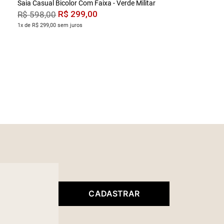
Saia Casual Bicolor Com Faixa - Verde Militar
R$
299
,
00
R$
598
,
00
1x de R$ 299,00 sem juros
CADASTRAR