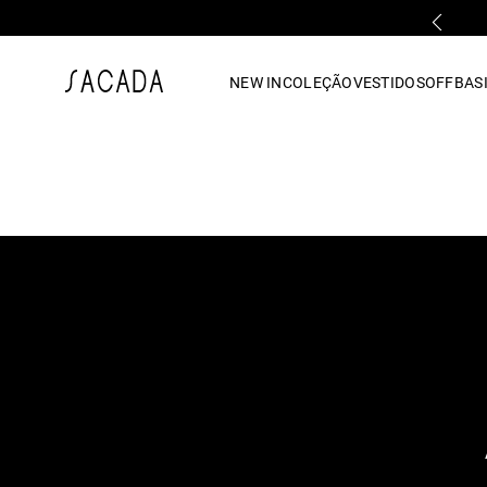
PARCELAMENTO EM ATÉ 10x SEM JUROS
1
º
vestido
NEW IN
COLEÇÃO
VESTIDOS
OFF
BASI
2
º
vestido midi
3
º
blusa
4
º
tricot
5
º
vestido longo
6
º
calca
7
º
macacão
8
º
saia
9
º
jeans
10
º
camisa