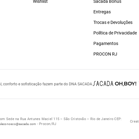
Wishlist
Sacada Bônus
Entregas
Trocas e Devoluções
Política de Privacidade
Pagamentos
PROCON RJ
l, conforto e sofisticação fazem parte do DNA SACADA.
 Sede na Rua Antunes Maciel 115 – São Cristovão – Rio de Janeiro CEP:
Creat
- Procon/RJ
aleconosco@sacada.com