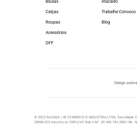
Blusas
Atacado
Calças
Trabalhe Conosco
Roupas
Blog
Acessórios
OFF
Design autora
© 2023 SACADA | IB COMERCIO E INDUSTRIA LTDA, Sociedade Com
20940-010 Inscrita no CNPJ/mf Sob o Nº. 29.345.741/0001-96 -
f