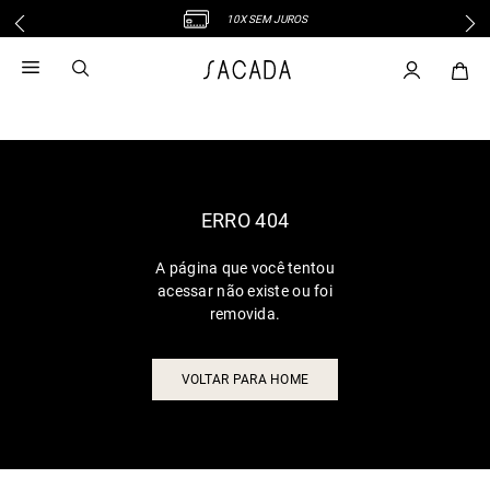
10X SEM JUROS
1
º
vestido
2
º
vestido midi
3
º
blusa
4
º
vestido longo
5
º
tricot
6
º
calca
ERRO 404
7
º
macacão
A página que você tentou
8
º
saia
acessar não existe ou foi
9
º
jeans
removida.
10
º
vestido curto
VOLTAR PARA HOME