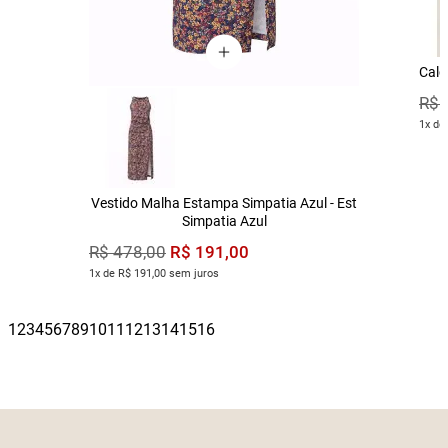
Calç
R$
1x de
Vestido Malha Estampa Simpatia Azul - Est
Simpatia Azul
R$
191
,
00
R$
478
,
00
1x de R$ 191,00 sem juros