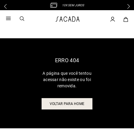
10X SEM JUROS
1
º
vestido
2
º
vestido midi
3
º
blusa
4
º
tricot
5
º
vestido longo
6
º
calca
ERRO 404
7
º
macacão
A página que você tentou
8
º
saia
acessar não existe ou foi
9
º
jeans
removida.
10
º
vestido curto
VOLTAR PARA HOME