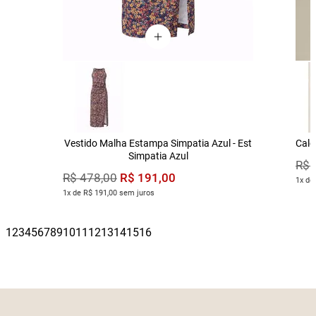
Vestido Malha Estampa Simpatia Azul - Est
Calç
Simpatia Azul
R$
R$
191
,
00
R$
478
,
00
1x de
1x de R$ 191,00 sem juros