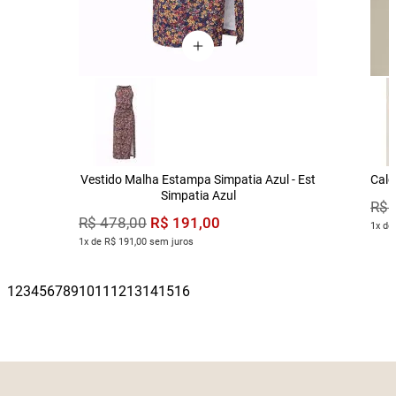
Vestido Malha Estampa Simpatia Azul - Est
Calç
Simpatia Azul
R$
R$
191
,
00
R$
478
,
00
1x de
1x de R$ 191,00 sem juros