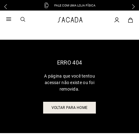
FALE COM UMA LOJA FÍSICA
1
º
vestido
2
º
vestido midi
3
º
blusa
4
º
tricot
5
º
vestido longo
6
º
calca
ERRO 404
7
º
macacão
A página que você tentou
8
º
saia
acessar não existe ou foi
9
º
jeans
removida.
10
º
vestido curto
VOLTAR PARA HOME