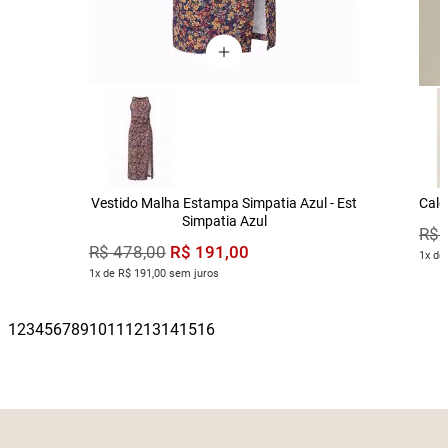
Vestido Malha Estampa Simpatia Azul - Est
Calç
Simpatia Azul
R$
R$
191
,
00
R$
478
,
00
1x de
1x de R$ 191,00 sem juros