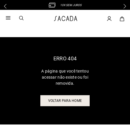
10X SEM JUROS
1
º
vestido
2
º
vestido midi
3
º
blusa
4
º
tricot
5
º
vestido longo
6
º
calca
ERRO 404
7
º
macacão
A página que você tentou
8
º
saia
acessar não existe ou foi
9
º
jeans
removida.
10
º
camisa
VOLTAR PARA HOME