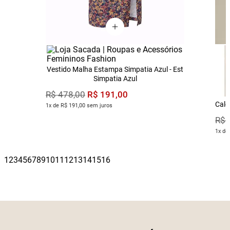
Vestido Malha Estampa Simpatia Azul - Est
Simpatia Azul
R$
191
,
00
R$
478
,
00
Calç
1x de R$ 191,00 sem juros
R$
1x de