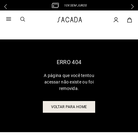
10X SEM JUROS
1
º
vestido
2
º
vestido midi
3
º
blusa
4
º
vestido longo
5
º
tricot
6
º
calca
ERRO 404
7
º
macacão
A página que você tentou
8
º
saia
acessar não existe ou foi
9
º
jeans
removida.
10
º
vestido curto
VOLTAR PARA HOME