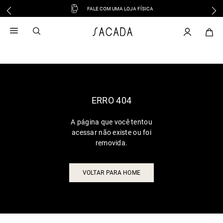
FALE COM UMA LOJA FÍSICA
1
º
vestido
2
º
vestido midi
3
º
blusa
4
º
vestido longo
5
º
tricot
6
º
calca
ERRO 404
7
º
macacão
A página que você tentou
8
º
saia
acessar não existe ou foi
9
º
jeans
removida.
10
º
vestido curto
VOLTAR PARA HOME