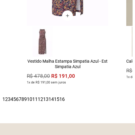
Vestido Malha Estampa Simpatia Azul - Est
Calç
Simpatia Azul
R$
R$
191
,
00
R$
478
,
00
1x de
1x de R$ 191,00 sem juros