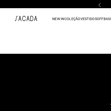
PRIMEIRA TROCA GRÁTIS*
1
º
vestido
NEW IN
COLEÇÃO
VESTIDOS
OFF
BASI
2
º
vestido midi
3
º
blusa
4
º
tricot
5
º
vestido longo
6
º
calca
7
º
macacão
8
º
saia
9
º
jeans
10
º
vestido curto