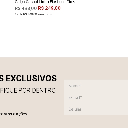
Calça Casual Linho Elástico - Cinza
R$
249
,
00
R$
498
,
00
1x de R$ 249,00 sem juros
S EXCLUSIVOS
 FIQUE POR DENTRO
contos e ações.