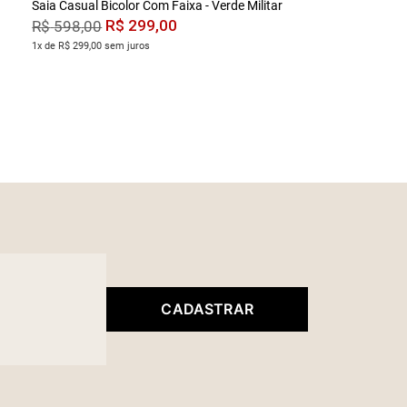
Saia Casual Bicolor Com Faixa - Verde Militar
R$
299
,
00
R$
598
,
00
1x de R$ 299,00 sem juros
CADASTRAR