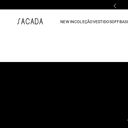
PRIMEIRA TROCA GRÁTIS*
1
º
vestido
NEW IN
COLEÇÃO
VESTIDOS
OFF
BASI
2
º
vestido midi
3
º
blusa
4
º
tricot
5
º
vestido longo
6
º
calca
7
º
macacão
8
º
saia
9
º
jeans
10
º
camisa