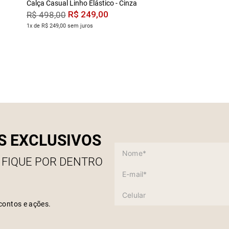
Calça Casual Linho Elástico - Cinza
R$
249
,
00
R$
498
,
00
1x de R$ 249,00 sem juros
S EXCLUSIVOS
 FIQUE POR DENTRO
contos e ações.