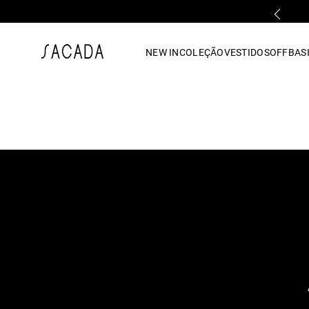
PARCELAMENTO EM ATÉ 10x SEM JUROS
1
º
vestido
NEW IN
COLEÇÃO
VESTIDOS
OFF
BASI
2
º
vestido midi
3
º
blusa
4
º
tricot
5
º
vestido longo
6
º
calca
7
º
macacão
8
º
saia
9
º
jeans
10
º
vestido curto