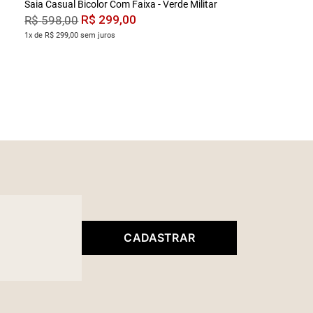
Saia Casual Bicolor Com Faixa - Verde Militar
R$
299
,
00
R$
598
,
00
1x de R$ 299,00 sem juros
CADASTRAR