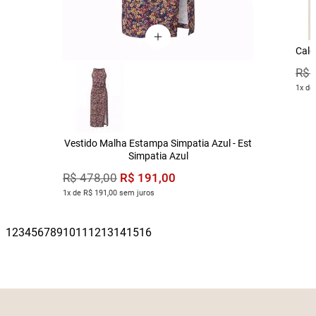
Calç
R$
1x de
Vestido Malha Estampa Simpatia Azul - Est
Simpatia Azul
R$
191
,
00
R$
478
,
00
1x de R$ 191,00 sem juros