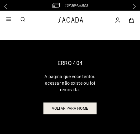
10X SEM JUROS
1
º
vestido
2
º
vestido midi
3
º
blusa
4
º
vestido longo
5
º
tricot
6
º
calca
ERRO 404
7
º
macacão
A página que você tentou
8
º
saia
acessar não existe ou foi
9
º
jeans
removida.
10
º
vestido curto
VOLTAR PARA HOME