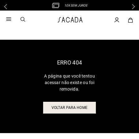
10X SEM JUROS
1
º
vestido
2
º
vestido midi
3
º
blusa
4
º
tricot
5
º
vestido longo
6
º
calca
ERRO 404
7
º
macacão
A página que você tentou
8
º
saia
acessar não existe ou foi
9
º
jeans
removida.
10
º
vestido curto
VOLTAR PARA HOME