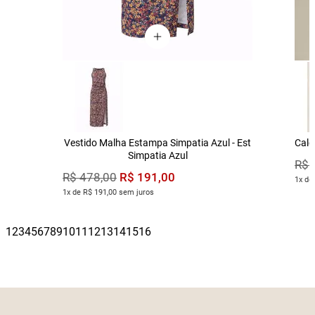
Vestido Malha Estampa Simpatia Azul - Est
Calç
Simpatia Azul
R$
R$
191
,
00
R$
478
,
00
1x de
1x de R$ 191,00 sem juros