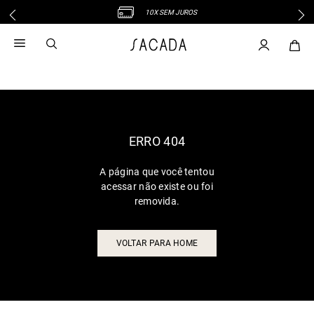
10X SEM JUROS
1
º
vestido
2
º
vestido midi
3
º
blusa
4
º
tricot
5
º
calca
6
º
vestido longo
ERRO 404
7
º
macacão
A página que você tentou
8
º
saia
acessar não existe ou foi
9
º
jeans
removida.
10
º
camisa
VOLTAR PARA HOME