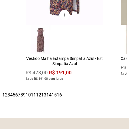
Vestido Malha Estampa Simpatia Azul - Est
Calç
Simpatia Azul
R$
R$
191
,
00
R$
478
,
00
1x de
1x de R$ 191,00 sem juros