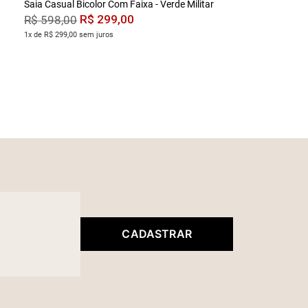
Saia Casual Bicolor Com Faixa - Verde Militar
R$
299
,
00
R$
598
,
00
1x de R$ 299,00 sem juros
CADASTRAR