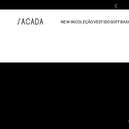
PARCELAMENTO EM ATÉ 10x SEM JUROS
1
º
vestido
NEW IN
COLEÇÃO
VESTIDOS
OFF
BASI
2
º
vestido midi
3
º
blusa
4
º
tricot
5
º
vestido longo
6
º
calca
7
º
macacão
8
º
saia
9
º
jeans
10
º
camisa