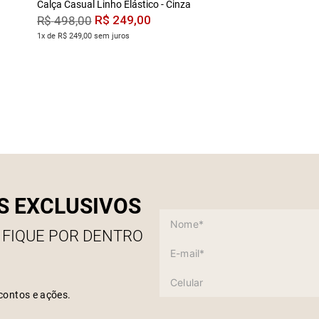
Calça Casual Linho Elástico - Cinza
R$
249
,
00
R$
498
,
00
1x de R$ 249,00 sem juros
S EXCLUSIVOS
 FIQUE POR DENTRO
contos e ações.