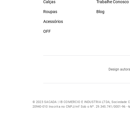
Calças
Trabalhe Conosco
Roupas
Blog
Acessórios
OFF
Design autora
© 2023 SACADA | IB COMERCIO E INDUSTRIA LTDA, Sociedade Com
20940-010 Inscrita no CNPJ/mf Sob o Nº. 29.345.741/0001-96 -
f