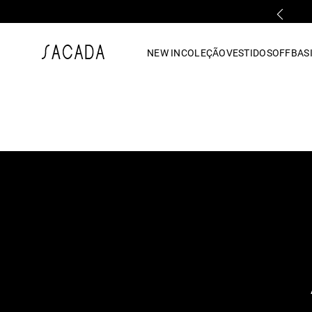
PARCELAMENTO EM ATÉ 10x SEM JUROS
1
º
vestido
NEW IN
COLEÇÃO
VESTIDOS
OFF
BASI
2
º
vestido midi
3
º
blusa
4
º
tricot
5
º
vestido longo
6
º
calca
7
º
macacão
8
º
saia
9
º
jeans
10
º
vestido curto