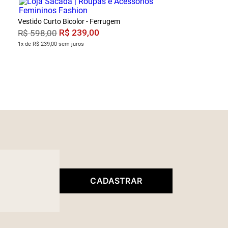
Vestido Curto Bicolor - Ferrugem
R$
239
,
00
R$
598
,
00
1x de R$ 239,00 sem juros
CADASTRAR