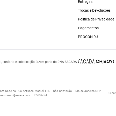
Entregas
Trocas e Devoluções
Política de Privacidade
Pagamentos
PROCON RJ
l, conforto e sofisticação fazem parte do DNA SACADA.
 Sede na Rua Antunes Maciel 115 – São Cristovão – Rio de Janeiro CEP:
Creat
- Procon/RJ
aleconosco@sacada.com