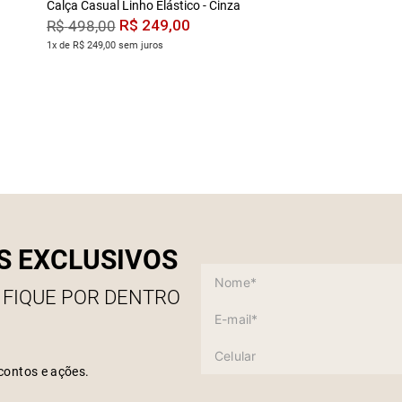
Calça Casual Linho Elástico - Cinza
R$
249
,
00
R$
498
,
00
1x de R$ 249,00 sem juros
S EXCLUSIVOS
 FIQUE POR DENTRO
contos e ações.