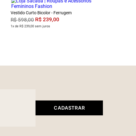
Vestido Curto Bicolor - Ferrugem
R$
239
,
00
R$
598
,
00
1x de R$ 239,00 sem juros
CADASTRAR