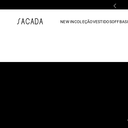
PARCELAMENTO EM ATÉ 10x SEM JUROS
1
º
vestido
NEW IN
COLEÇÃO
VESTIDOS
OFF
BASI
2
º
vestido midi
3
º
blusa
4
º
tricot
5
º
vestido longo
6
º
calca
7
º
macacão
8
º
saia
9
º
jeans
10
º
vestido curto