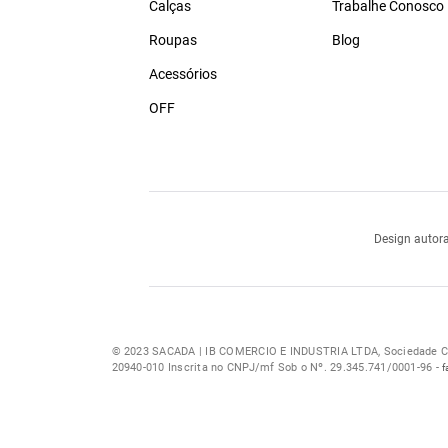
Calças
Trabalhe Conosco
Roupas
Blog
Acessórios
OFF
Design autora
© 2023 SACADA | IB COMERCIO E INDUSTRIA LTDA, Sociedade Com
20940-010 Inscrita no CNPJ/mf Sob o Nº. 29.345.741/0001-96 -
f