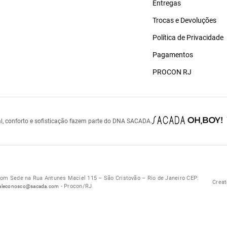
Entregas
Trocas e Devoluções
Política de Privacidade
Pagamentos
PROCON RJ
l, conforto e sofisticação fazem parte do DNA SACADA.
 Sede na Rua Antunes Maciel 115 – São Cristovão – Rio de Janeiro CEP:
Creat
- Procon/RJ
aleconosco@sacada.com