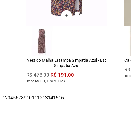
Vestido Malha Estampa Simpatia Azul - Est
Calç
Simpatia Azul
R$
R$
191
,
00
R$
478
,
00
1x de
1x de R$ 191,00 sem juros