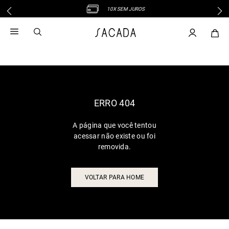
10X SEM JUROS
1
º
vestido
2
º
vestido midi
3
º
blusa
4
º
tricot
5
º
vestido longo
6
º
calca
ERRO 404
7
º
macacão
A página que você tentou
8
º
saia
acessar não existe ou foi
9
º
jeans
removida.
10
º
vestido curto
VOLTAR PARA HOME