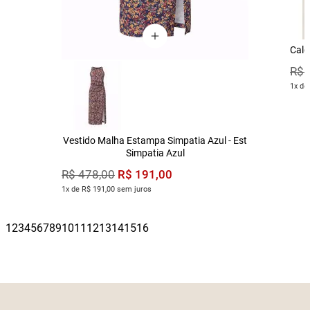
Calç
R$
1x de
Vestido Malha Estampa Simpatia Azul - Est
Simpatia Azul
R$
191
,
00
R$
478
,
00
1x de R$ 191,00 sem juros