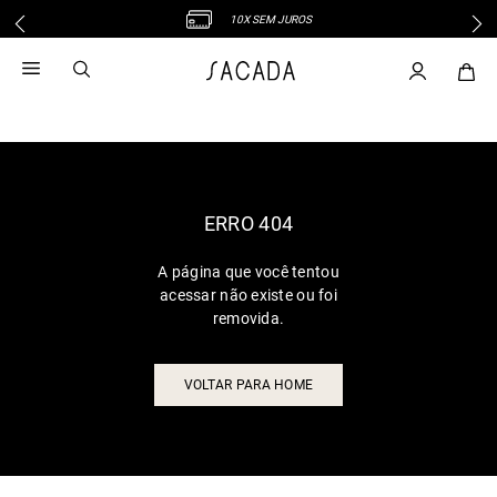
10X SEM JUROS
1
º
vestido
2
º
vestido midi
3
º
blusa
4
º
vestido longo
5
º
tricot
6
º
calca
ERRO 404
7
º
macacão
A página que você tentou
8
º
saia
acessar não existe ou foi
9
º
jeans
removida.
10
º
vestido curto
VOLTAR PARA HOME