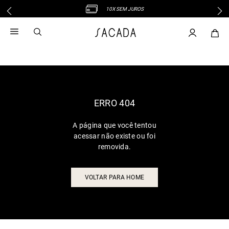
10X SEM JUROS
1
º
vestido
2
º
vestido midi
3
º
blusa
4
º
tricot
5
º
vestido longo
6
º
calca
ERRO 404
7
º
macacão
A página que você tentou
8
º
saia
acessar não existe ou foi
9
º
jeans
removida.
10
º
camisa
VOLTAR PARA HOME