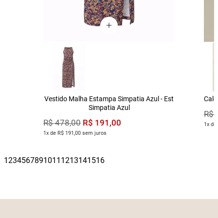
Vestido Malha Estampa Simpatia Azul - Est
Calç
Simpatia Azul
R$
R$
191
,
00
R$
478
,
00
1x de
1x de R$ 191,00 sem juros