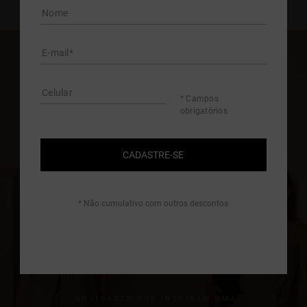
* Campos
obrigatórios
CADASTRE-SE
* Não cumulativo com outros descontos