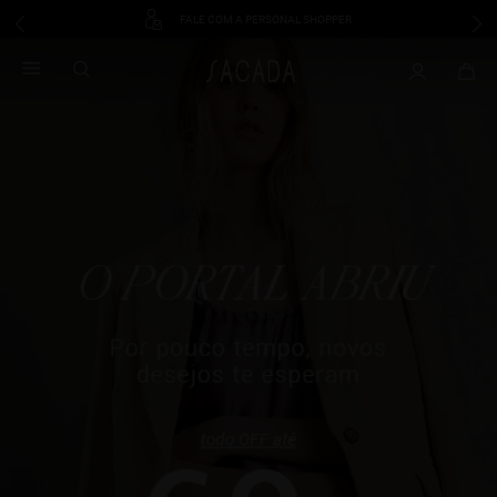
FALE COM A PERSONAL SHOPPER
1
º
vestido
2
º
vestido midi
3
º
blusa
4
º
tricot
5
º
vestido longo
6
º
calca
7
º
macacão
8
º
saia
9
º
jeans
10
º
vestido curto