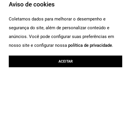
Aviso de cookies
Blusa Estampa Nubia - 8923 -Est Nubia
Camisa Jeans B
R$
499
,
00
R$
579
,
00
Coletamos dados para melhorar o desempenho e
Em ate 3x de R$ 166,33 sem juros
Em ate 3x de R$ 19
segurança do site, além de personalizar conteúdo e
voltar ao
topo
anúncios. Você pode configurar suas preferências em
nosso site e configurar nossa
política de privacidade
.
AJUDA
ACEITAR
SHOP THE LOOK
Visuais completos para você!
+
+
COMPRAR O LOOK